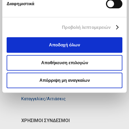
Διαφημιστικά
Προβολή λεπτομερειών
Το Ταμείο Επαγγελματικής Ασφάλισης
Αποδοχή όλων
INTERLIFE ΑΑΕΓΑ Ν.Π.Ι.Δ. ιδρύθηκε με
στόχο την παροχή επιπλέον ασφαλιστικής
κάλυψης στους εργαζόμενους και τους
συνεργάτες της.
Αποθήκευση επιλογών
Όροι Χρήσης
Απόρριψη μη αναγκαίων
Προστασία Δεδομένων
Καταγγελίες/Αιτιάσεις
ΧΡΉΣΙΜΟΙ ΣΎΝΔΕΣΜΟΙ