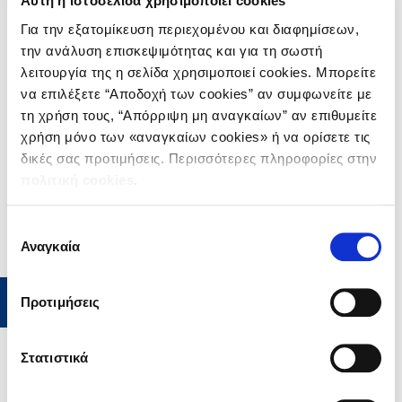
Αυτή η ιστοσελίδα χρησιμοποιεί cookies
Μάιος 2024
Για την εξατομίκευση περιεχομένου και διαφημίσεων,
την ανάλυση επισκεψιμότητας και για τη σωστή
Απρίλιος 2024
λειτουργία της η σελίδα χρησιμοποιεί cookies. Μπορείτε
Φεβρουάριος 2024
να επιλέξετε “Αποδοχή των cookies” αν συμφωνείτε με
τη χρήση τους, “Απόρριψη μη αναγκαίων” αν επιθυμείτε
Μάιος 2020
χρήση μόνο των «αναγκαίων cookies» ή να ορίσετε τις
δικές σας προτιμήσεις. Περισσότερες πληροφορίες στην
Ιούνιος 2019
πολιτική cookies
.
Απρίλιος 2019
Επιλογή
Αναγκαία
συγκατάθεσης
KΑΤΗΓΟΡΊΕΣ
Νέα – Ανακοινώσεις
Προτιμήσεις
Στατιστικά