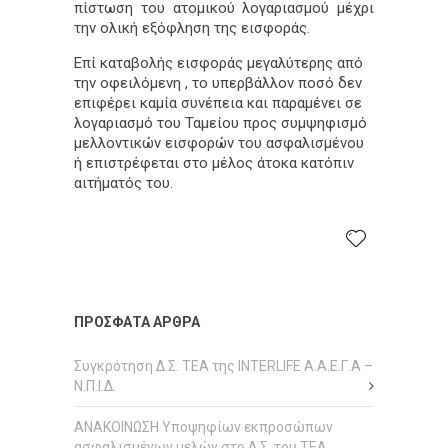
πίστωση του ατομικού λογαριασμού μέχρι
την ολική εξόφληση της εισφοράς.
Επί καταβολής εισφοράς μεγαλύτερης από
την οφειλόμενη , το υπερβάλλον ποσό δεν
επιφέρει καμία συνέπεια και παραμένει σε
λογαριασμό του Ταμείου προς συμψηφισμό
μελλοντικών εισφορών του ασφαλισμένου
ή επιστρέφεται στο μέλος άτοκα κατόπιν
αιτήματός του.
ΠΡΌΣΦΑΤΑ ΆΡΘΡΑ
Συγκρότηση Δ.Σ. ΤΕΑ της INTERLIFE Α.Α.Ε.Γ.Α –
Ν.Π.Ι.Δ.
ΑΝΑΚΟΙΝΩΣΗ Υποψηφίων εκπροσώπων
ασφαλισμένων μελών στο Δ.Σ. του ΤΕΑ