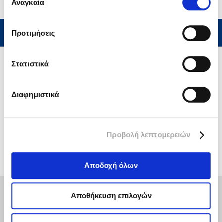
Αναγκαία
Φεβρουάριος 2024
συγκατάθεσης
Μάιος 2020
Προτιμήσεις
Ιούνιος 2019
Στατιστικά
Απρίλιος 2019
Διαφημιστικά
KΑΤΗΓΟΡΊΕΣ
Νέα – Ανακοινώσεις
Προβολή λεπτομερειών
Αποδοχή όλων
Αποθήκευση επιλογών