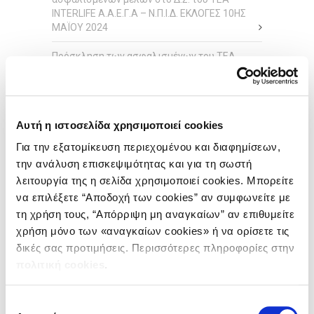
INTERLIFE Α.Α.Ε.Γ.Α – Ν.Π.Ι.Δ. ΕΚΛΟΓΕΣ 10ΗΣ
ΜΑΪΟΥ 2024
Πρόσκληση των ασφαλισμένων του ΤΕΑ
INTERLIFE Α.Α.Ε.Γ.Α. – Ν.Π.Ι.Δ.
Συγκρότηση Δ.Σ. ΤΕΑ της INTERLIFE Α.Α.Ε.Γ.Α –
Ν.Π.Ι.Δ.
Αυτή η ιστοσελίδα χρησιμοποιεί cookies
ΑΝΑΚΟΙΝΩΣΗ Υποψηφίων εκπροσώπων
Για την εξατομίκευση περιεχομένου και διαφημίσεων,
ασφαλισμένων μελών στο Δ.Σ. του ΤΕΑ
την ανάλυση επισκεψιμότητας και για τη σωστή
INTERLIFE Α.Α.Ε.Γ.Α – Ν.Π.Ι.Δ. ΕΚΛΟΓΕΣ 25ΗΣ
λειτουργία της η σελίδα χρησιμοποιεί cookies. Μπορείτε
ΜΑΪΟΥ 2020
να επιλέξετε “Αποδοχή των cookies” αν συμφωνείτε με
τη χρήση τους, “Απόρριψη μη αναγκαίων” αν επιθυμείτε
ΙΣΤΟΡΙΚΌ
χρήση μόνο των «αναγκαίων cookies» ή να ορίσετε τις
δικές σας προτιμήσεις. Περισσότερες πληροφορίες στην
Μάιος 2024
πολιτική cookies
.
Απρίλιος 2024
Επιλογή