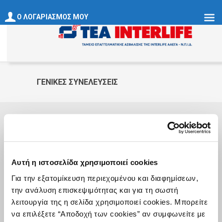
Ο ΛΟΓΑΡΙΑΣΜΟΣ ΜΟΥ
ΓΕΝΙΚΈΣ ΣΥΝΕΛΕΎΣΕΙΣ
Αυτή η ιστοσελίδα χρησιμοποιεί cookies
Το Ταμείο Επαγγελματικής Ασφάλισης
Για την εξατομίκευση περιεχομένου και διαφημίσεων,
INTERLIFE ΑΑΕΓΑ Ν.Π.Ι.Δ. ιδρύθηκε με
στόχο την παροχή επιπλέον ασφαλιστικής
την ανάλυση επισκεψιμότητας και για τη σωστή
κάλυψης στους εργαζόμενους και τους
λειτουργία της η σελίδα χρησιμοποιεί cookies. Μπορείτε
συνεργάτες της.
να επιλέξετε “Αποδοχή των cookies” αν συμφωνείτε με