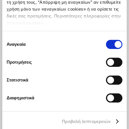
τη χρήση τους, “Απόρριψη μη αναγκαίων” αν επιθυμείτε
Όροι Χρήσης
χρήση μόνο των «αναγκαίων cookies» ή να ορίσετε τις
δικές σας προτιμήσεις. Περισσότερες πληροφορίες στην
Προστασία Δεδομένων
πολιτική cookies
.
Καταγγελίες/Αιτιάσεις
Επιλογή
Αναγκαία
συγκατάθεσης
ΧΡΉΣΙΜΟΙ ΣΎΝΔΕΣΜΟΙ
Προτιμήσεις
Υπουργείο Εργασίας, Κοινωνικής
Ασφάλισης και Κοινωνικής Αλληλεγγύης
Στατιστικά
Επαγγελματική ασφάλιση
EIOPA – Ευρωπαϊκή Αρχή Ασφαλίσεων και
Επαγγελματικών Συντάξεων
Διαφημιστικά
Επιτροπή Κεφαλαιαγοράς
Ελληνική Ένωση Ταμείων Επαγγελματικής
Προβολή λεπτομερειών
Ασφάλισης